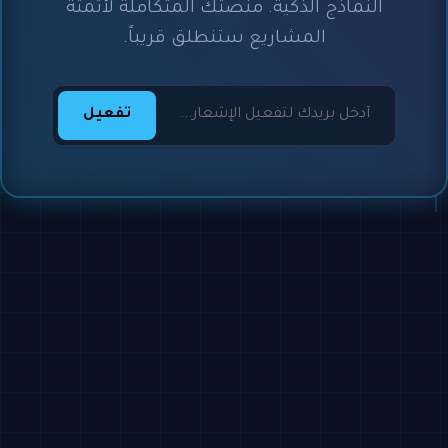
النماذج الذكية. منصتك المتكاملة لأتمتة
المشاريع ستنطلق قريباً.
تفعيل