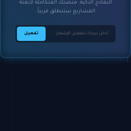
النماذج الذكية. منصتك المتكاملة لأتمتة
المشاريع ستنطلق قريباً.
تفعيل