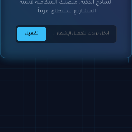
النماذج الذكية. منصتك المتكاملة لأتمتة
المشاريع ستنطلق قريباً.
تفعيل