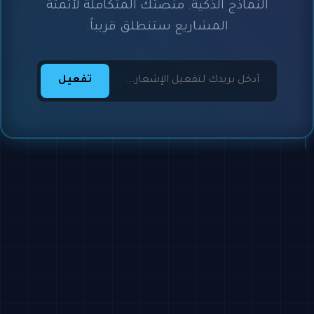
النماذج الذكية. منصتك المتكاملة لأتمتة
المشاريع ستنطلق قريباً.
تفعيل