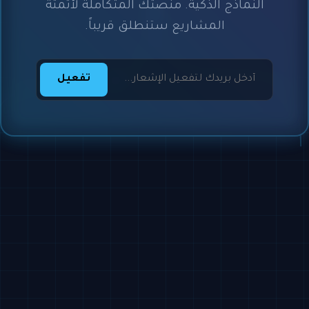
النماذج الذكية. منصتك المتكاملة لأتمتة
المشاريع ستنطلق قريباً.
تفعيل