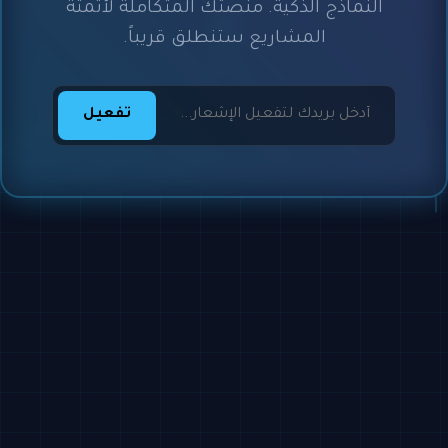
النماذج الذكية. منصتك المتكاملة لأتمتة
المشاريع ستنطلق قريباً.
تفعيل