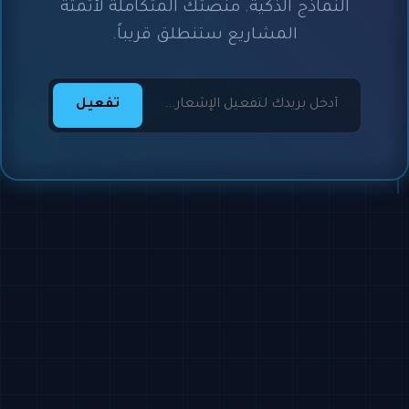
النماذج الذكية. منصتك المتكاملة لأتمتة
المشاريع ستنطلق قريباً.
تفعيل