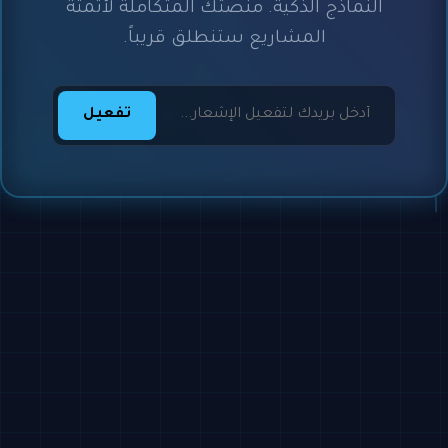
النماذج الذكية. منصتك المتكاملة لأتمتة
المشاريع ستنطلق قريباً.
تفعيل