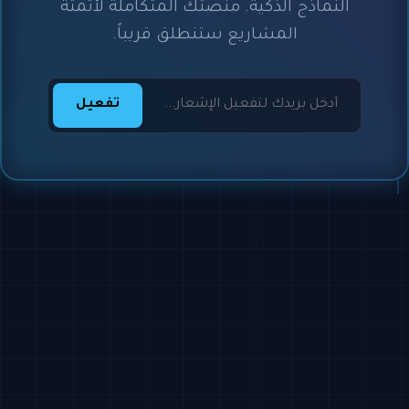
النماذج الذكية. منصتك المتكاملة لأتمتة
المشاريع ستنطلق قريباً.
تفعيل