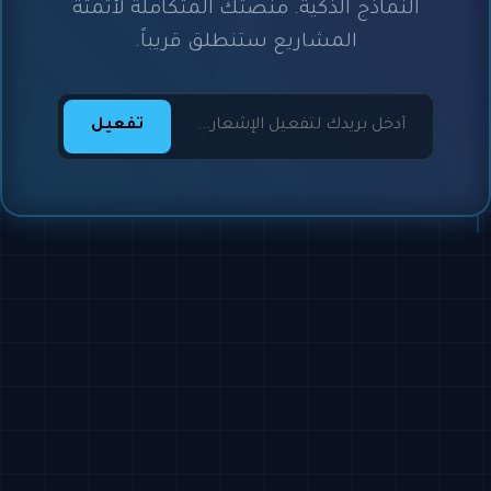
النماذج الذكية. منصتك المتكاملة لأتمتة
المشاريع ستنطلق قريباً.
تفعيل