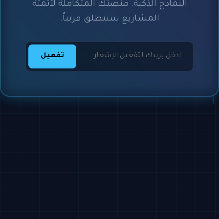
النماذج الذكية. منصتك المتكاملة لأتمتة
المشاريع ستنطلق قريباً.
تفعيل