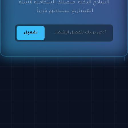
النماذج الذكية. منصتك المتكاملة لأتمتة
المشاريع ستنطلق قريباً.
تفعيل