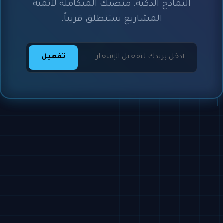
النماذج الذكية. منصتك المتكاملة لأتمتة
المشاريع ستنطلق قريباً.
تفعيل