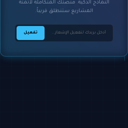
النماذج الذكية. منصتك المتكاملة لأتمتة
المشاريع ستنطلق قريباً.
تفعيل