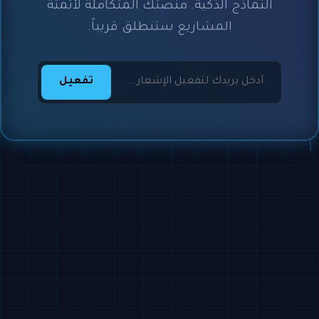
النماذج الذكية. منصتك المتكاملة لأتمتة
المشاريع ستنطلق قريباً.
تفعيل