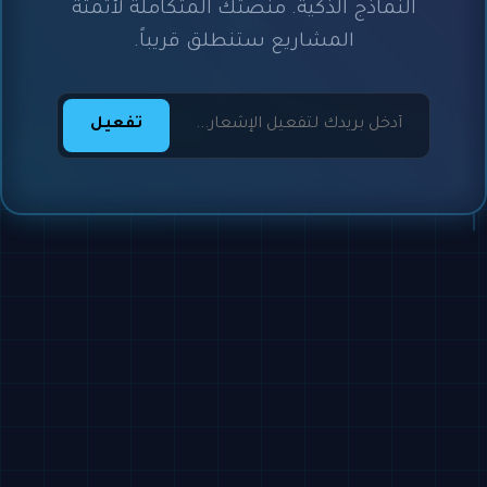
النماذج الذكية. منصتك المتكاملة لأتمتة
المشاريع ستنطلق قريباً.
تفعيل