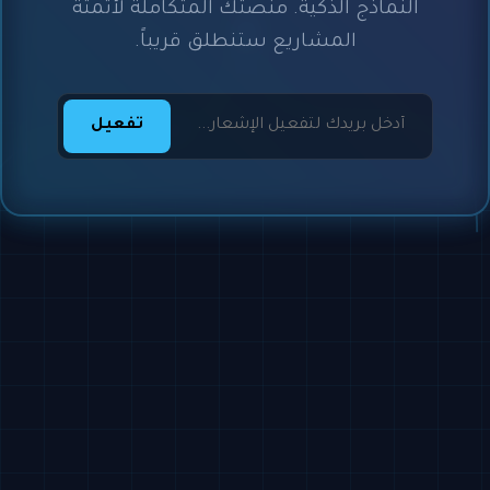
النماذج الذكية. منصتك المتكاملة لأتمتة
المشاريع ستنطلق قريباً.
تفعيل