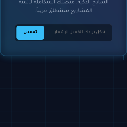
النماذج الذكية. منصتك المتكاملة لأتمتة
المشاريع ستنطلق قريباً.
تفعيل