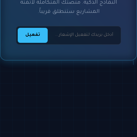
النماذج الذكية. منصتك المتكاملة لأتمتة
المشاريع ستنطلق قريباً.
تفعيل