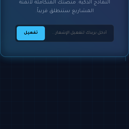
النماذج الذكية. منصتك المتكاملة لأتمتة
المشاريع ستنطلق قريباً.
تفعيل