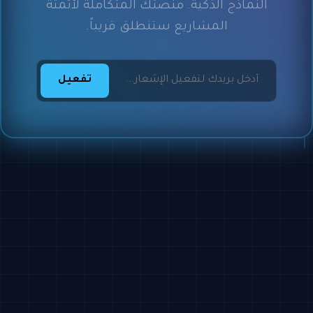
النماذج الذكية. منصتك المتكاملة لأتمتة
المشاريع ستنطلق قريباً.
تفعيل