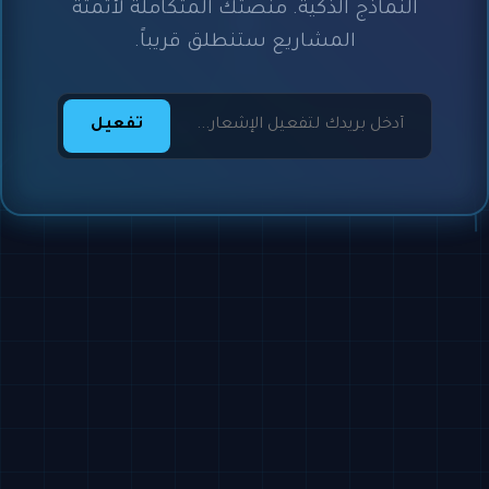
النماذج الذكية. منصتك المتكاملة لأتمتة
المشاريع ستنطلق قريباً.
تفعيل