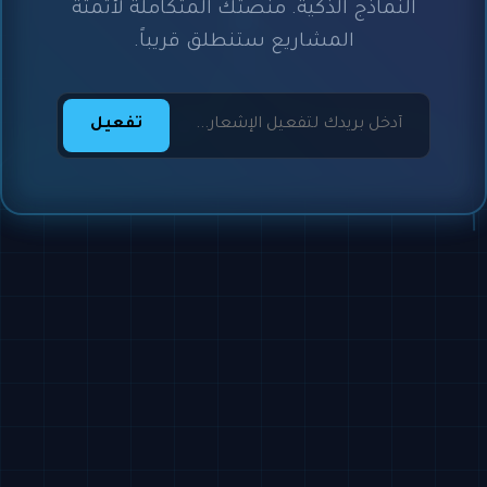
النماذج الذكية. منصتك المتكاملة لأتمتة
المشاريع ستنطلق قريباً.
تفعيل