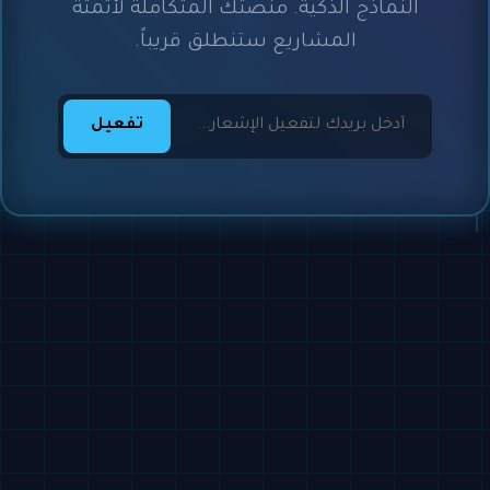
النماذج الذكية. منصتك المتكاملة لأتمتة
المشاريع ستنطلق قريباً.
تفعيل