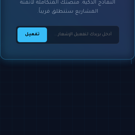
النماذج الذكية. منصتك المتكاملة لأتمتة
المشاريع ستنطلق قريباً.
تفعيل