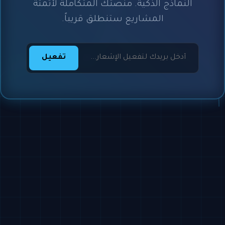
النماذج الذكية. منصتك المتكاملة لأتمتة
المشاريع ستنطلق قريباً.
تفعيل