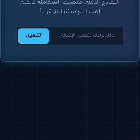
النماذج الذكية. منصتك المتكاملة لأتمتة
المشاريع ستنطلق قريباً.
تفعيل