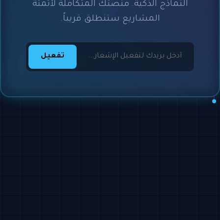
النماذج الذكية. منصتك المتكاملة لأتمتة
المشاريع ستنطلق قريباً.
تفعيل