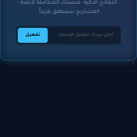
النماذج الذكية. منصتك المتكاملة لأتمتة
المشاريع ستنطلق قريباً.
تفعيل