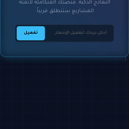
النماذج الذكية. منصتك المتكاملة لأتمتة
المشاريع ستنطلق قريباً.
تفعيل