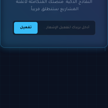
النماذج الذكية. منصتك المتكاملة لأتمتة
المشاريع ستنطلق قريباً.
تفعيل