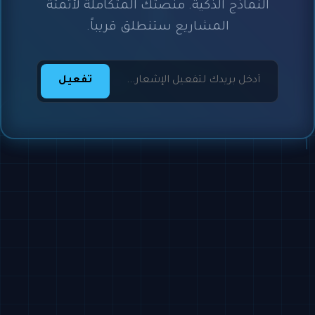
النماذج الذكية. منصتك المتكاملة لأتمتة
المشاريع ستنطلق قريباً.
تفعيل