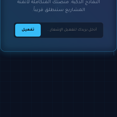
النماذج الذكية. منصتك المتكاملة لأتمتة
المشاريع ستنطلق قريباً.
تفعيل