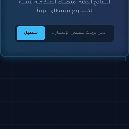
النماذج الذكية. منصتك المتكاملة لأتمتة
المشاريع ستنطلق قريباً.
تفعيل