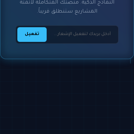
النماذج الذكية. منصتك المتكاملة لأتمتة
المشاريع ستنطلق قريباً.
تفعيل