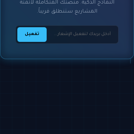
النماذج الذكية. منصتك المتكاملة لأتمتة
المشاريع ستنطلق قريباً.
تفعيل