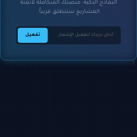
النماذج الذكية. منصتك المتكاملة لأتمتة
المشاريع ستنطلق قريباً.
تفعيل