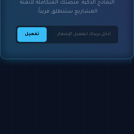
النماذج الذكية. منصتك المتكاملة لأتمتة
المشاريع ستنطلق قريباً.
تفعيل