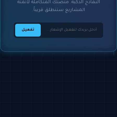
النماذج الذكية. منصتك المتكاملة لأتمتة
المشاريع ستنطلق قريباً.
تفعيل