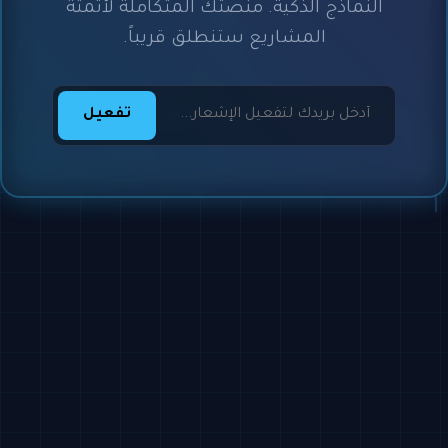
النماذج الذكية. منصتك المتكاملة لأتمتة
المشاريع ستنطلق قريباً.
تفعيل