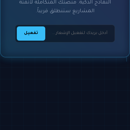
النماذج الذكية. منصتك المتكاملة لأتمتة
المشاريع ستنطلق قريباً.
تفعيل