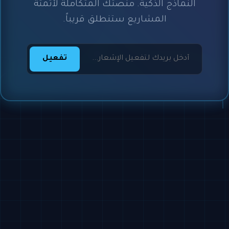
النماذج الذكية. منصتك المتكاملة لأتمتة
المشاريع ستنطلق قريباً.
تفعيل