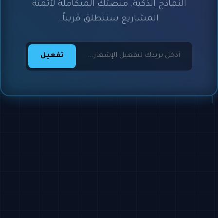
النماذج الذكية. منصتك المتكاملة لأتمتة
المشاريع ستنطلق قريباً.
تفعيل