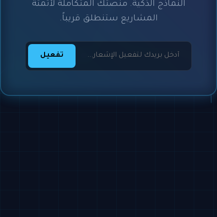
النماذج الذكية. منصتك المتكاملة لأتمتة
المشاريع ستنطلق قريباً.
تفعيل