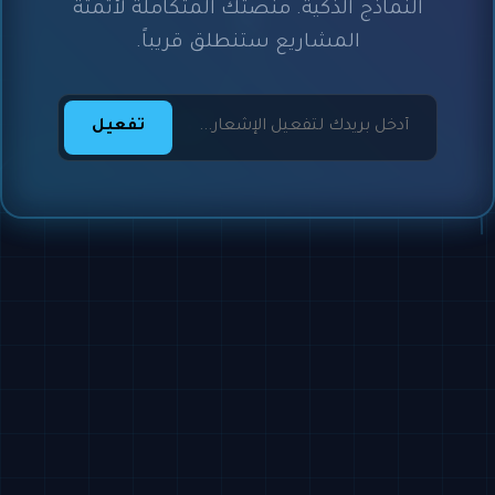
النماذج الذكية. منصتك المتكاملة لأتمتة
المشاريع ستنطلق قريباً.
تفعيل