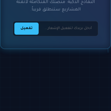
النماذج الذكية. منصتك المتكاملة لأتمتة
المشاريع ستنطلق قريباً.
تفعيل