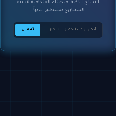
النماذج الذكية. منصتك المتكاملة لأتمتة
المشاريع ستنطلق قريباً.
تفعيل