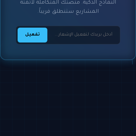
النماذج الذكية. منصتك المتكاملة لأتمتة
المشاريع ستنطلق قريباً.
تفعيل