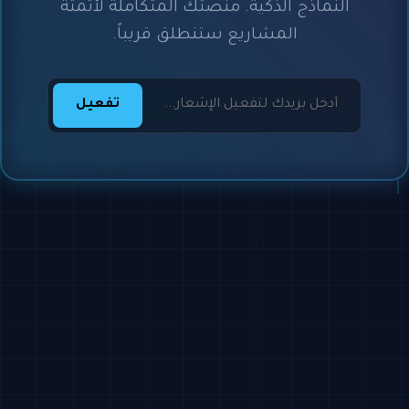
النماذج الذكية. منصتك المتكاملة لأتمتة
المشاريع ستنطلق قريباً.
تفعيل