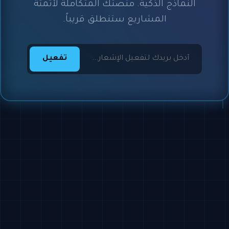
النماذج الذكية. منصتك المتكاملة لأتمتة
المشاريع ستنطلق قريباً.
تفعيل